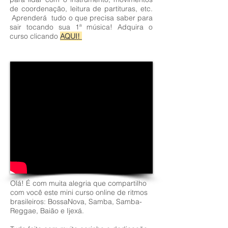
de coordenação, leitura de partituras, etc.
Aprenderá tudo o que precisa saber para
sair tocando sua 1ª música! Adquira o
curso clicando
AQUI
!
Olá! É com muita alegria que compartilho
com você este mini curso online de ritmos
brasileiros: BossaNova, Samba, Samba-
Reggae, Baião e Ijexá.