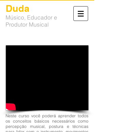
Duda
Moura
Músico, Educador e
Produtor Musical
Neste curso você poderá aprender todos
os conceitos básicos necessários como
percepção musical, postura e técnicas
para lidar com o instrumento, movimentos